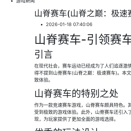
游戏新闻
山脊赛车(山脊之巅：极速
2026-01-18 07:40:06
山脊赛车-引领赛
引言
在现代社会，赛车运动已经成为了人们追逐激
得不提到山脊赛车(山脊之巅：极速赛车)。本
致体验。
山脊赛车的特别之处
作为一款竞速赛车游戏，山脊赛车颇具特色。
受到极致的游戏体验。此外，山脊赛车还引入
现，为玩家提供了更加全面的游戏选择。