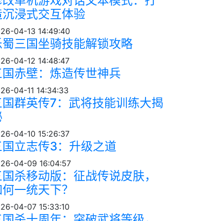
修改单机游戏对话文本模式：打
造沉浸式交互体验
26-04-13 14:49:40
乐蜀三国坐骑技能解锁攻略
26-04-12 14:48:47
三国赤壁：炼造传世神兵
26-04-11 14:34:33
三国群英传7：武将技能训练大揭
秘
26-04-10 15:26:37
三国立志传3：升级之道
26-04-09 16:04:57
三国杀移动版：征战传说皮肤，
如何一统天下？
26-04-07 15:33:10
三国杀十周年：突破武将等级，