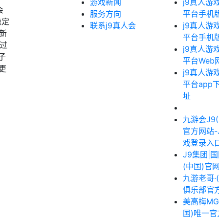
游戏新闻
j9真人游
会
服务方向
平台手机
稳定
联系j9真人会
j9真人游
新
平台手机
通过
j9真人游
子
平台Web
更
j9真人游
平台app
址
九游会J9(
官方网站-
戏登录入
J9集团|
(中国)官
九游老哥·
俱乐部官
美高梅MGM
国)唯一官